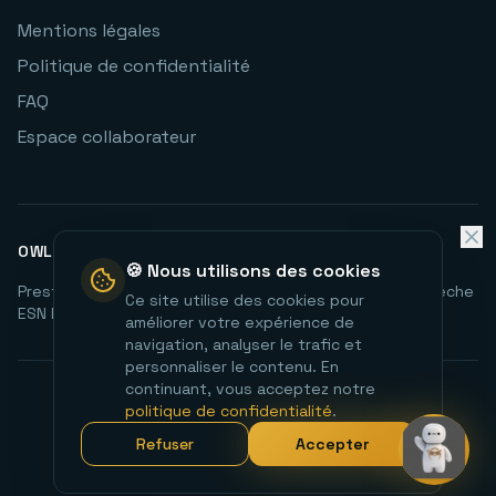
Mentions légales
Politique de confidentialité
FAQ
Espace collaborateur
OWLTECH EN AUVERGNE-RHÔNE-ALPES
🍪 Nous utilisons des cookies
Prestataire informatique Peaugres
Infogérance PME Ardèche
Ce site utilise des cookies pour
ESN Peaugres
Data & Analytics
⭐ Voir nos avis Google
améliorer votre expérience de
navigation, analyser le trafic et
personnaliser le contenu. En
continuant, vous acceptez notre
©
2026
Owltech. Tous droits réservés.
politique de confidentialité
.
Refuser
Accepter